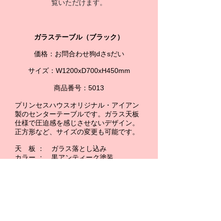
覧いただけます。
ガラステーブル（ブラック）
価格：お問合わせ狗dさsだい
サイズ：W1200xD700xH450mm
商品番号：5013
プリンセスハウスオリジナル・アイアン
製のセンターテーブルです。ガラス
天板
仕様で圧迫感を感じさせないデザイン。
正方形など、サイズの変更も可能です。
天 板 ： ガラス落とし込み
カラー ： 黒アンティーク塗装
納 期 ： 約１ヶ月
★ご希望のサイズでもオーダーいただけ
ます。（別途お見積もり）
送料は別途お見積もりさせて頂きます。