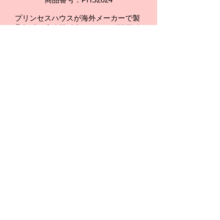
プリンセスハウスが海外メーカーで製
作しているオリジナルシャンデリアで
す。
大変ご好評頂いている商品で、
お
子様のお部屋のみでなくベッドルーム
やファミリールームにもぜひおすすめ
です。
取り付けの際、チェーンを外し
て高さ調整(全長)が可能です。
※在庫がない場合、納期は約３ヶ月と
なります。
送料は別途お見積もりさせて頂きま
す。
お問合せ・ご注文はこちら
～配送費・お届け日の【ご注文確認メー
ル】をお送りいたします～
BACK