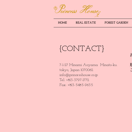
HOME
REAL ESTATE
FOREST GARDEN
{CONTACT}
7-1-27 Minami Aoyama Minato-ku.
tokyo, Japan 1070062
info@princesshouse.co.jp
Tel: +813-3797-1772
Fax: +813-5485-9635