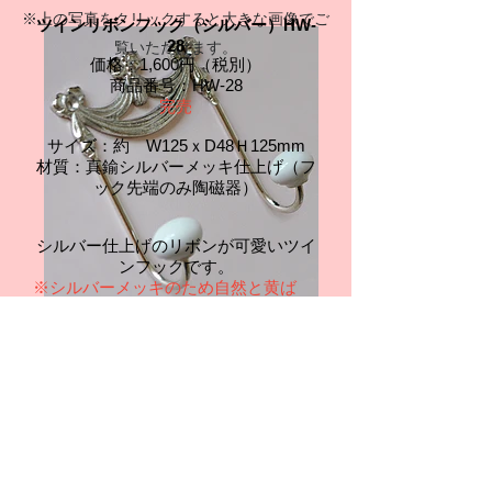
※上の写真をクリックすると大きな画像でご
ツインリボンフック（シルバー）HW-
28
覧いただけます。
価格：1,600円（税別）
商品番号：HW-28
​​完売
サイズ：約 W125ｘD48Ｈ125mm
材質：真鍮シルバーメッキ仕上げ（フ
ック先端のみ陶磁器）
シルバー仕上げのリボンが可愛いツイ
ンフックです。
※シルバーメッキのため自然と黄ば
み・黒ずみが生じますが、銀器クリー
ツインリボンフック（シルバー）
ナー等で落とすことが出来ます。あら
かじめご了承下さい。
お問合せ・ご注文はこちら
ご注文後に弊社よりお送りいたします
【ご注文確認メール】にて、