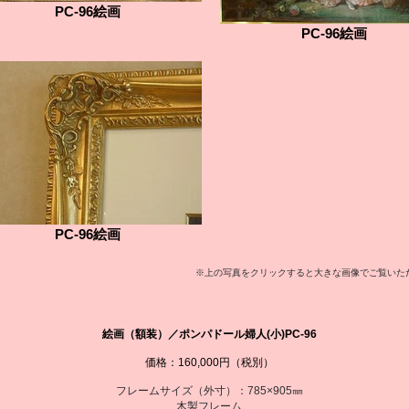
PC-96絵画
PC-96絵画
PC-96絵画
※上の写真をクリックすると大きな画像でご覧いた
絵画（額装）／ポンパドール婦人(小)PC-96
価格：160,000円（税別）
フレームサイズ（外寸）：785×905㎜
木製フレーム