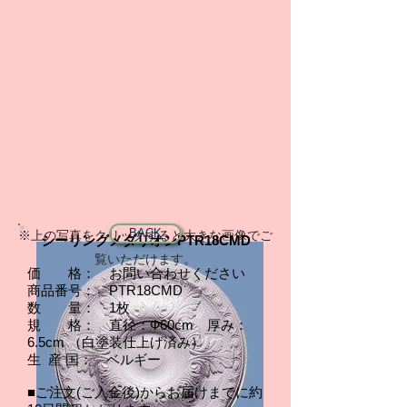
BACK
※上の写真をクリックすると大きな画像でご
シーリングメダリオンPTR18CMD
覧いただけます。
価 格： お問い合わせください
商品番号： PTR18CMD
1枚
数 量：
規 格： 直径：Ф60cm 厚み：
6.5cm （白塗装仕上げ済み）
生 産 国： ベルギー
■ご注文(ご入金後)からお届けまでに約