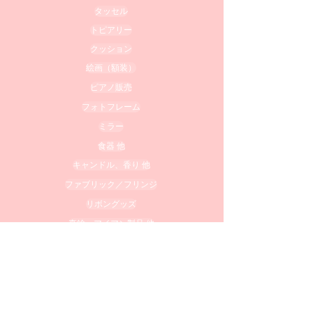
タッセル
トピアリー
クッション
絵画（額装）
ピアノ販売
フォトフレーム
ミラー
食器 他
キャンドル、香り 他
ファブリック／フリンジ
リボングッズ
真鍮・アイアン製品 他