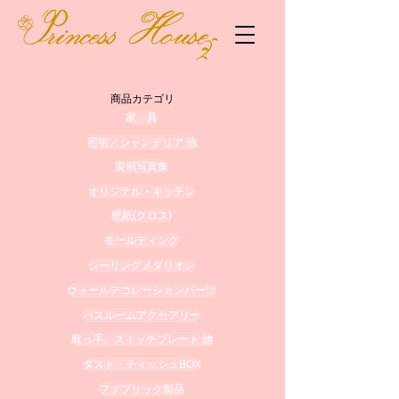
商品カテゴリ
家 具
照明／シャンデリア 他
実例写真集
オリジナル・キッチン
壁紙(クロス)
モールディング
シーリングメダリオン
ウォールデコレーションパーツ
バスルームアクセアリー
取っ手、スイッチプレート 他
ダスト・ティッシュBOX
ファブリック製品