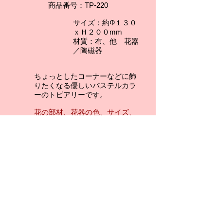
商品番号：TP-220
サイズ：約Ф１３０
ｘＨ２００mm
材質：布、他 花器
／陶磁器
ちょっとしたコーナーなどに飾
りたくなる優しいパステルカラ
ー
のトピアリーです。
花の部材、花器の色、サイズ、
ボリューム感、アレンジの位置
等、多少写真と異なることがあ
ります。